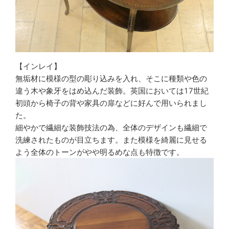
【インレイ】
無垢材に模様の型の彫り込みを入れ、そこに種類や色の
違う木や象牙をはめ込んだ装飾。英国においては17世紀
初頭から椅子の背や家具の扉などに好んで用いられまし
た。
細やかで繊細な装飾技法の為、全体のデザインも繊細で
洗練されたものが目立ちます。また模様を綺麗に見せる
よう全体のトーンがやや明るめな点も特徴です。