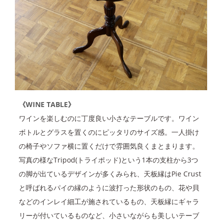
《WINE TABLE》
ワインを楽しむのに丁度良い小さなテーブルです。ワイン
ボトルとグラスを置くのにピッタリのサイズ感。一人掛け
の椅子やソファ横に置くだけで雰囲気良くまとまります。
写真の様なTripod(トライポッド)という1本の支柱から3つ
の脚が出ているデザインが多くみられ、天板縁はPie Crust
と呼ばれるパイの縁のように波打った形状のもの、花や貝
などのインレイ細工が施されているもの、天板縁にギャラ
リーが付いているものなど、小さいながらも美しいテーブ