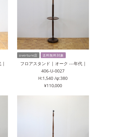
overture店
送料無料対象
 |
フロアスタンド | オーク ---年代 |
406-U-0027
H:1,540 /φ:380
¥110,000