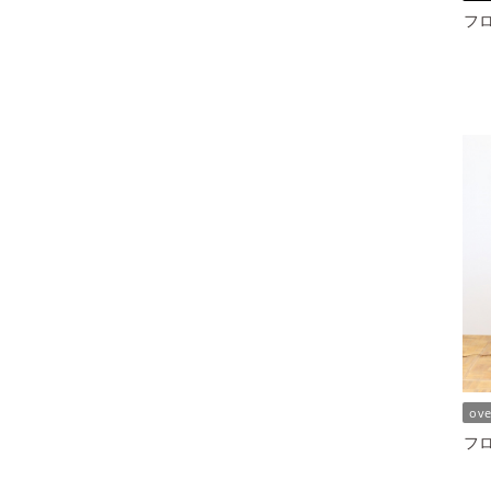
フロ
ov
フロ