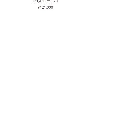
H:1,430 /φ:320
¥121,000