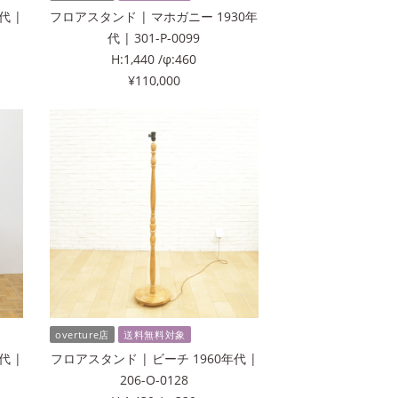
代 |
フロアスタンド | マホガニー 1930年
代 | 301-P-0099
H:1,440 /φ:460
¥110,000
overture店
送料無料対象
代 |
フロアスタンド | ビーチ 1960年代 |
206-O-0128