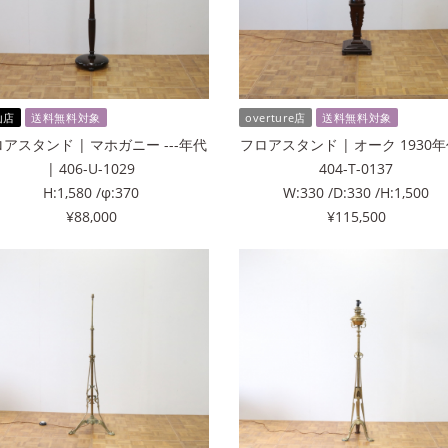
山店
送料無料対象
overture店
送料無料対象
アスタンド | マホガニー ---年代
フロアスタンド | オーク 1930年
| 406-U-1029
404-T-0137
H:1,580 /φ:370
W:330 /D:330 /H:1,500
¥88,000
¥115,500