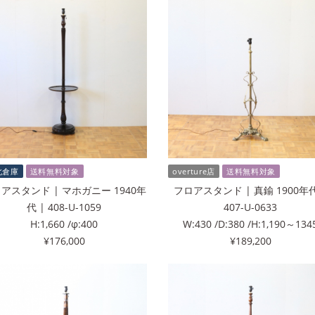
北倉庫
送料無料対象
overture店
送料無料対象
アスタンド | マホガニー 1940年
フロアスタンド | 真鍮 1900年代
代 | 408-U-1059
407-U-0633
H:1,660 /φ:400
W:430 /D:380 /H:1,190～134
¥176,000
¥189,200