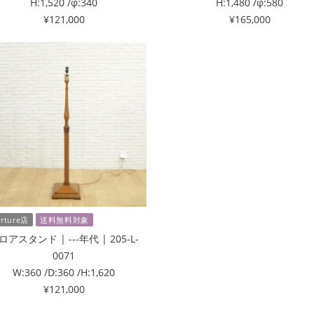
H:1,520 /φ:340
H:1,480 /φ:580
¥121,000
¥165,000
erture店
送料無料対象
ロアスタンド | ---年代 | 205-L-
0071
W:360 /D:360 /H:1,620
¥121,000