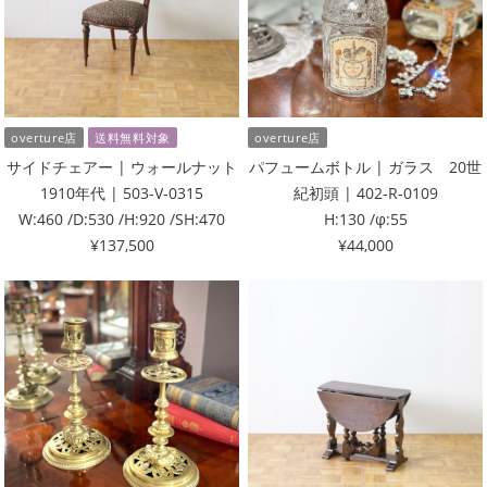
overture店
送料無料対象
overture店
サイドチェアー | ウォールナット
パフュームボトル | ガラス 20世
1910年代 | 503-V-0315
紀初頭 | 402-R-0109
W:460 /D:530 /H:920 /SH:470
H:130 /φ:55
¥137,500
¥44,000