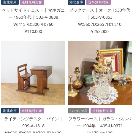
港北倉庫
送料無料対象
港北倉庫
送料無料対象
ベッドサイドチェスト | マホガニ
ブックケース | オーク 1930年代
ー 1960年代 | 503-V-0838
| 503-V-0853
W:415 /D:300 /H:760
W:560 /D:265 /H:1,510
¥110,000
¥253,000
港北倉庫
送料無料対象
overture店
送料無料対象
ライティングデスク | パイン |
フラワーベース | ガラス・シルバ
999-A-1818
ー 1904年 | 405-U-0371
W:630 /D:980 /H:790 /SH:490
H:175 /φ:120