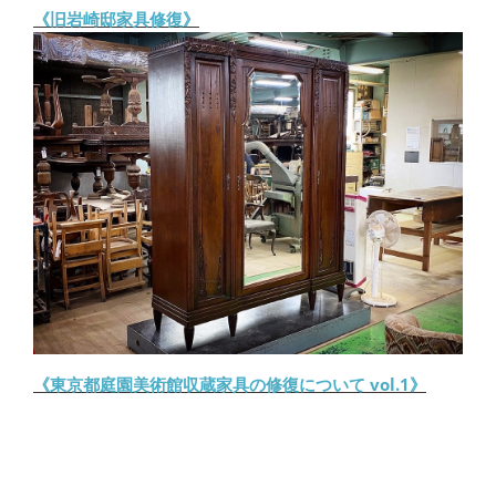
《旧岩崎邸家具修復》
《東京都庭園美術館収蔵家具の修復について vol.1》