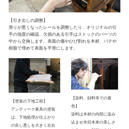
【引き出しの調整】
滑りが悪くなったレールを調整したり、オリジナルの引
手の強度の確認、欠損のある引手はストックのパーツの
中から交換します。表面の傷やひび割れを木材、パテや
樹脂で埋めて表面を平滑にします。
【染料、顔料等での着
【塗装の下地工程】
色】
アンティーク家具の塗装
染料は木材の内部に染み
は、下地処理が仕上がり
込ませ木目本来の美しさ
の良し悪しを大きく左右