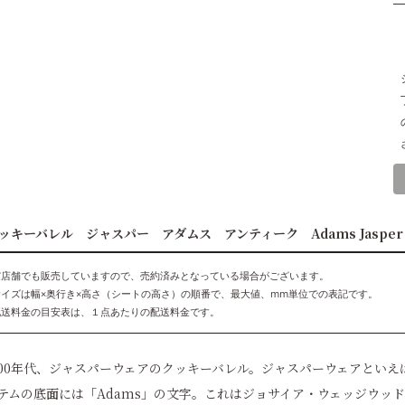
ッキーバレル ジャスパー アダムス アンティーク Adams Jaspe
実店舗でも販売していますので、売約済みとなっている場合がございます。
サイズは幅×奥行き×高さ（シートの高さ）の順番で、最大値、mm単位での表記です。
配送料金の目安表は、１点あたりの配送料金です。
900年代、ジャスパーウェアのクッキーバレル。ジャスパーウェアとい
テムの底面には「Adams」の文字。これはジョサイア・ウェッジウッ