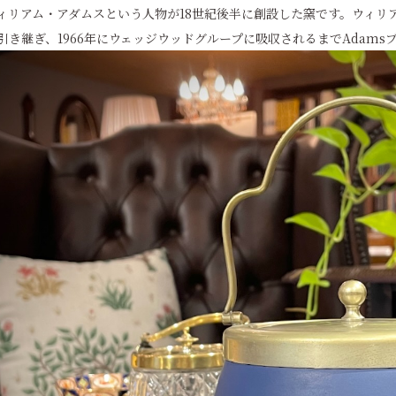
ィリアム・アダムスという人物が18世紀後半に創設した窯です。ウィリア
引き継ぎ、1966年にウェッジウッドグループに吸収されるまでAdams