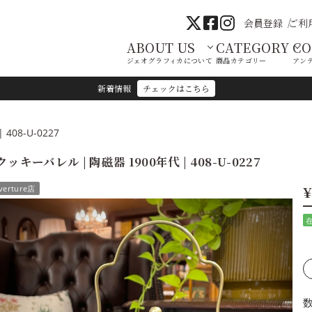
会員登録
ご利
ABOUT US
CATEGORY
C
ジェオグラフィカについて
商品カテゴリー
アン
新着情報
チェックはこちら
08-U-0227
クッキーバレル | 陶磁器 1900年代 | 408-U-0227
¥
verture店