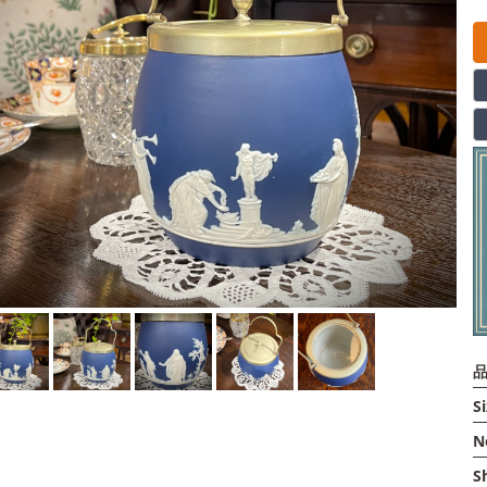
品
Si
N
S