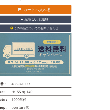
カートへ入れる
お気に入りに追加
この商品についてのお問い合わせ
番 :
408-U-0227
ze :
H:155 /φ:140
ote :
1900年代
hop :
overture店