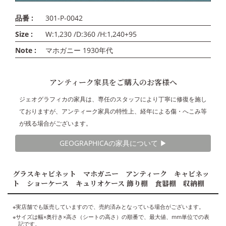
品番 :
301-P-0042
Size :
W:1,230 /D:360 /H:1,240+95
Note :
マホガニー 1930年代
アンティーク家具をご購入のお客様へ
ジェオグラフィカの家具は、専任のスタッフにより丁寧に修復を施し
ておりますが、アンティーク家具の特性上、経年による傷・へこみ等
が残る場合がございます。
GEOGRAPHICAの家具について ▶︎
グラスキャビネット マホガニー アンティーク キャビネッ
ト ショーケース キュリオケース 飾り棚 食器棚 収納棚
※実店舗でも販売していますので、売約済みとなっている場合がございます。
※サイズは幅×奥行き×高さ（シートの高さ）の順番で、最大値、mm単位での表
記です。