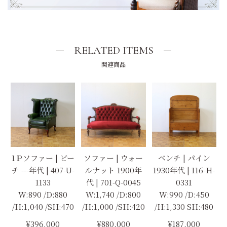
RELATED ITEMS
関連商品
1Ｐソファー | ビー
ソファー | ウォー
ベンチ | パイン
チ ---年代 | 407-U-
ルナット 1900年
1930年代 | 116-H-
1133
代 | 701-Q-0045
0331
W:890 /D:880
W:1,740 /D:800
W:990 /D:450
/H:1,040 /SH:470
/H:1,000 /SH:420
/H:1,330 SH:480
¥396,000
¥880,000
¥187,000