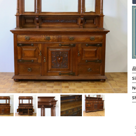
品
Si
N
S