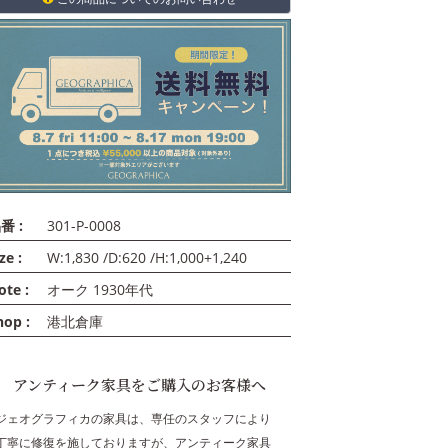
番 :
301-P-0008
ze :
W:1,830 /D:620 /H:1,000+1,240
ote :
オーク 1930年代
hop :
港北倉庫
アンティーク家具をご購入のお客様へ
ジェオグラフィカの家具は、専任のスタッフにより
丁寧に修復を施しておりますが、アンティーク家具