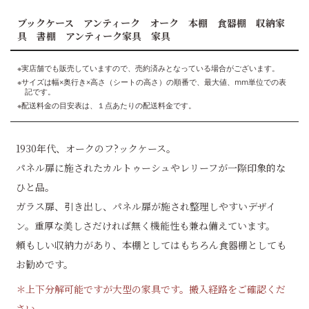
ブックケース アンティーク オーク 本棚 食器棚 収納家
具 書棚 アンティーク家具 家具
※実店舗でも販売していますので、売約済みとなっている場合がございます。
※サイズは幅×奥行き×高さ（シートの高さ）の順番で、最大値、mm単位での表
記です。
※配送料金の目安表は、１点あたりの配送料金です。
1930年代、オークのフ?ックケース。
パネル扉に施されたカルトゥーシュやレリーフが一際印象的な
ひと品。
ガラス扉、引き出し、パネル扉が施され整理しやすいデザイ
ン。重厚な美しさだければ無く機能性も兼ね備えています。
頼もしい収納力があり、本棚としてはもちろん食器棚としても
お勧めです。
＊上下分解可能ですが大型の家具です。搬入経路をご確認くだ
さい。