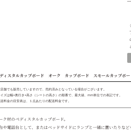
ディスタルカップボード オーク カップボード スモールカップボー
実店舗でも販売していますので、売約済みとなっている場合がございます。
サイズは幅×奥行き×高さ（シートの高さ）の順番で、最大値、mm単位での表記です。
配送料金の目安表は、１点あたりの配送料金です。
ーク材のペディスタルカップボード。
台や電話台として、またはベッドサイドにランプと一緒に置いたりなど