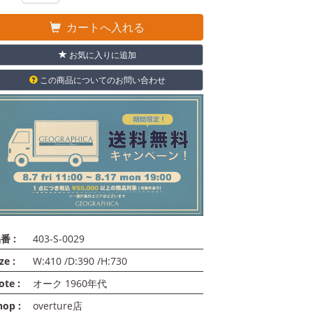
カートへ入れる
お気に入りに追加
この商品についてのお問い合わせ
番 :
403-S-0029
ze :
W:410 /D:390 /H:730
ote :
オーク 1960年代
hop :
overture店