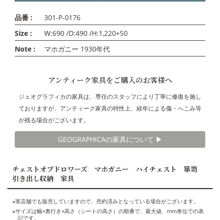
品番 :
301-P-0176
Size :
W:690 /D:490 /H:1,220+50
Note :
マホガニー 1930年代
アンティーク家具をご購入のお客様へ
ジェオグラフィカの家具は、専任のスタッフにより丁寧に修復を施し
ておりますが、アンティーク家具の特性上、経年による傷・へこみ等
が残る場合がございます。
GEOGRAPHICAの家具について ▶︎
チェストオブドロワーズ マホガニー ハイチェスト 箪笥
引き出し収納 家具
※実店舗でも販売していますので、売約済みとなっている場合がございます。
※サイズは幅×奥行き×高さ（シートの高さ）の順番で、最大値、mm単位での表
記です。