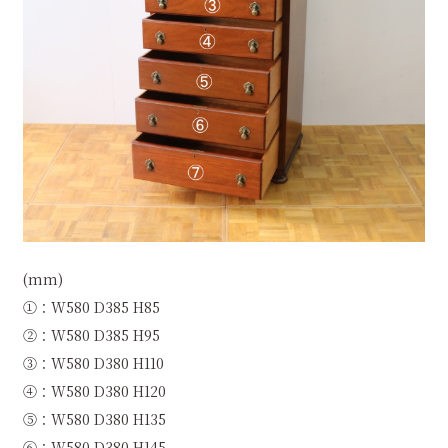
(mm)
①：W580 D385 H85
②：W580 D385 H95
③：W580 D380 H110
④：W580 D380 H120
⑤：W580 D380 H135
⑥：W580 D380 H145