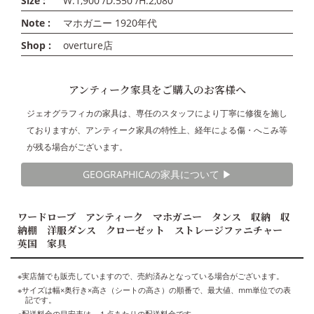
Size :
W:1,900 /D:550 /H:2,080
Note :
マホガニー 1920年代
Shop :
overture店
アンティーク家具をご購入のお客様へ
ジェオグラフィカの家具は、専任のスタッフにより丁寧に修復を施し
ておりますが、アンティーク家具の特性上、経年による傷・へこみ等
が残る場合がございます。
GEOGRAPHICAの家具について ▶︎
ワードローブ アンティーク マホガニー タンス 収納 収
納棚 洋服ダンス クローゼット ストレージファニチャー
英国 家具
※実店舗でも販売していますので、売約済みとなっている場合がございます。
※サイズは幅×奥行き×高さ（シートの高さ）の順番で、最大値、mm単位での表
記です。
※配送料金の目安表は、１点あたりの配送料金です。