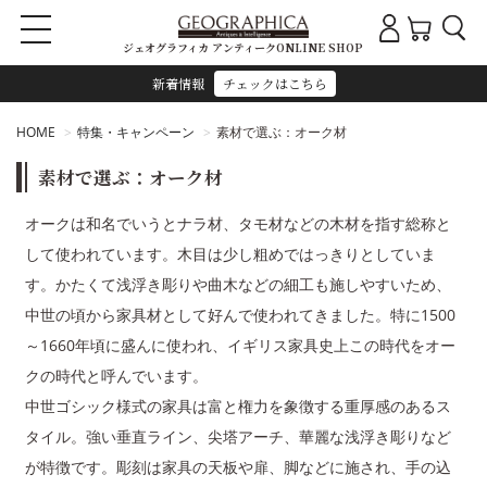
ジェオグラフィカ アンティークONLINE SHOP
新着情報
チェックはこちら
HOME
特集・キャンペーン
素材で選ぶ：オーク材
素材で選ぶ：オーク材
オークは和名でいうとナラ材、タモ材などの木材を指す総称と
して使われています。木目は少し粗めではっきりとしていま
す。かたくて浅浮き彫りや曲木などの細工も施しやすいため、
中世の頃から家具材として好んで使われてきました。特に1500
～1660年頃に盛んに使われ、イギリス家具史上この時代をオー
クの時代と呼んでいます。
中世ゴシック様式の家具は富と権力を象徴する重厚感のあるス
タイル。強い垂直ライン、尖塔アーチ、華麗な浅浮き彫りなど
が特徴です。彫刻は家具の天板や扉、脚などに施され、手の込