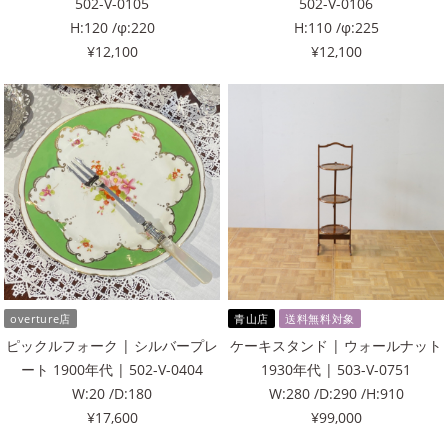
502-V-0105
502-V-0106
H:120 /φ:220
H:110 /φ:225
¥12,100
¥12,100
overture店
青山店
送料無料対象
ピックルフォーク | シルバープレ
ケーキスタンド | ウォールナット
ート 1900年代 | 502-V-0404
1930年代 | 503-V-0751
W:20 /D:180
W:280 /D:290 /H:910
¥17,600
¥99,000