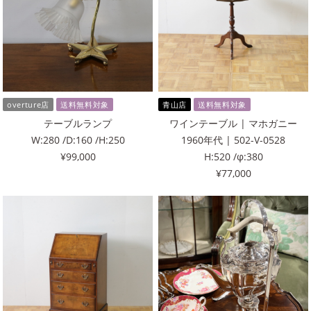
overture店
送料無料対象
青山店
送料無料対象
テーブルランプ
ワインテーブル | マホガニー
W:280 /D:160 /H:250
1960年代 | 502-V-0528
¥99,000
H:520 /φ:380
¥77,000