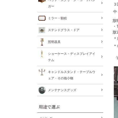
３
ガー
中
ミラー・額絵
放
・
ステンドグラス・ドア
放
＊
照明器具
＊
ショーケース・ディスプレイアイ
『
テム
キャンドルスタンド・テーブルウ
ェア・その他小物
メンテナンスグッズ
用途で選ぶ