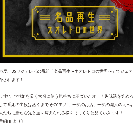
の度、BSフジテレビの番組「名品再生〜ネオレトロの世界〜」でジェ
介されます！
良い物”、“本物”を長く大切に使う気持ちに基づいたオトナ趣味活を究め
して番組の主役はあくまでその“モノ”。一流のお店、一流の職人の元へ
人たちに新たな光と血を与えられる様をじっくりと見ていきます！
番組HPより〕