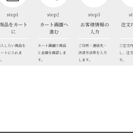
step1
step2
step3
s
商品をカート
カート画面へ
お客様情報の
注文
に
進む
入力
購入したい商品を
カート画面で商品
ご住所・連絡先・
ご注文
カートに入れま
と金額を確認しま
決済方法等を入力
し、注
す。
す。
します。
す。