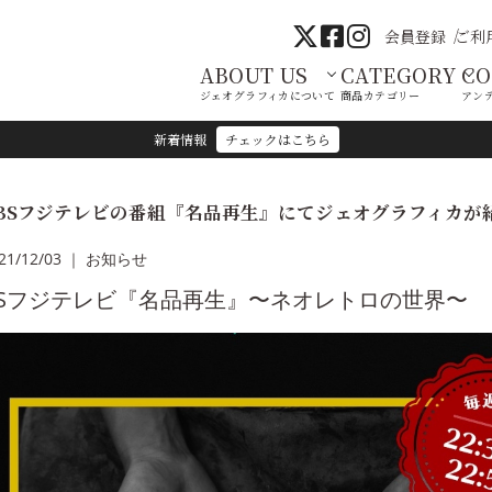
会員登録
ご利
ABOUT US
CATEGORY
C
ジェオグラフィカについて
商品カテゴリー
アン
新着情報
チェックはこちら
BSフジテレビの番組『名品再生』にてジェオグラフィカが
21/12/03 ｜ お知らせ
BSフジテレビ『名品再生』〜ネオレトロの世界〜