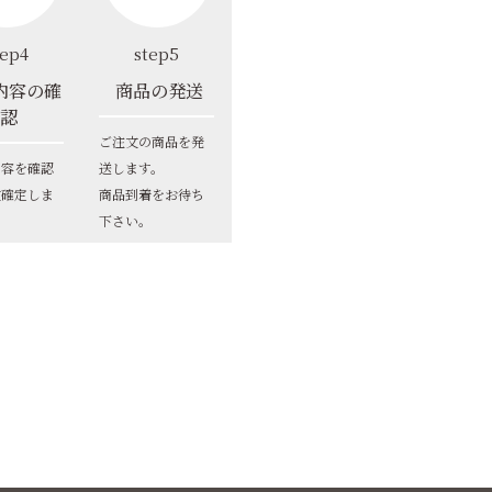
tep4
step5
内容の確
商品の発送
認
ご注文の商品を発
内容を確認
送します。
文確定しま
商品到着をお待ち
下さい。