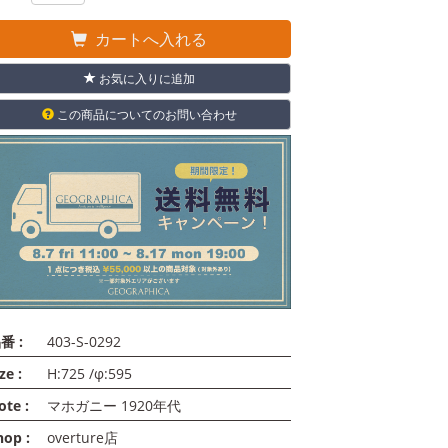
カートへ入れる
お気に入りに追加
この商品についてのお問い合わせ
番 :
403-S-0292
ze :
H:725 /φ:595
ote :
マホガニー 1920年代
hop :
overture店