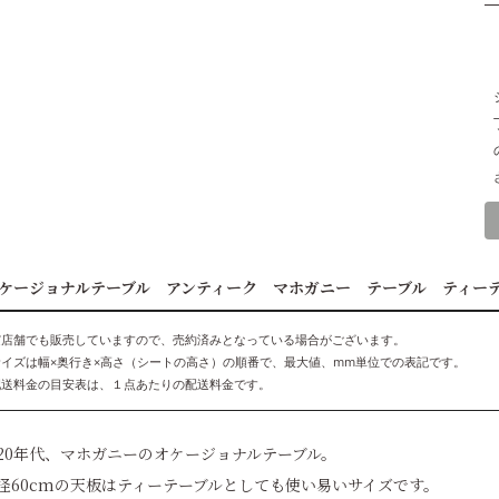
ケージョナルテーブル アンティーク マホガニー テーブル ティー
実店舗でも販売していますので、売約済みとなっている場合がございます。
サイズは幅×奥行き×高さ（シートの高さ）の順番で、最大値、mm単位での表記です。
配送料金の目安表は、１点あたりの配送料金です。
920年代、マホガニーのオケージョナルテーブル。
径60cmの天板はティーテーブルとしても使い易いサイズです。