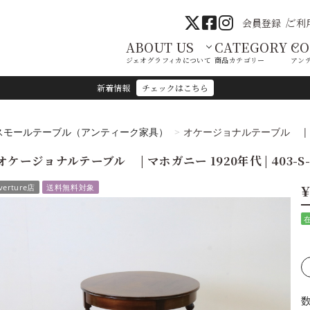
会員登録
ご利
ABOUT US
CATEGORY
C
ジェオグラフィカについて
商品カテゴリー
アン
新着情報
チェックはこちら
スモールテーブル（アンティーク家具）
オケージョナルテーブル | マホガ
オケージョナルテーブル | マホガニー 1920年代 | 403-S-
¥
verture店
送料無料対象