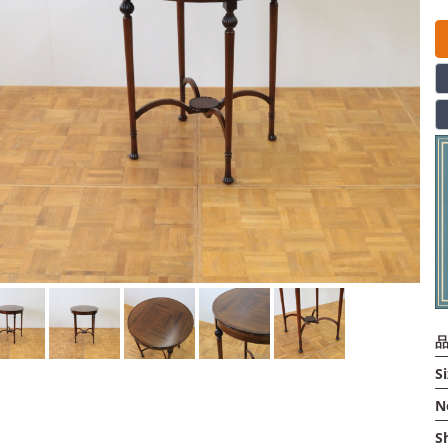
品
Si
N
S