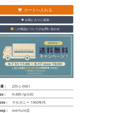
カートへ入れる
お気に入りに追加
この商品についてのお問い合わせ
番 :
205-L-0061
ze :
H:480 /φ:630
ote :
マホガニー 1960年代
hop :
overture店