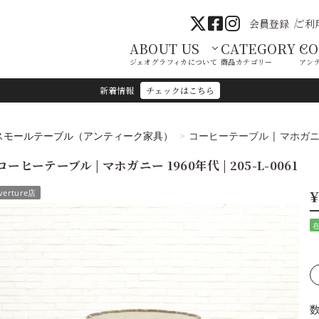
会員登録
ご利
ABOUT US
CATEGORY
C
ジェオグラフィカについて
商品カテゴリー
アン
新着情報
チェックはこちら
スモールテーブル（アンティーク家具）
コーヒーテーブル | マホガニー 1
コーヒーテーブル | マホガニー 1960年代 | 205-L-0061
¥
verture店