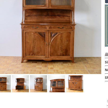
品
Si
N
S