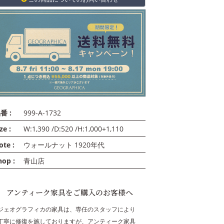
番 :
999-A-1732
ze :
W:1,390 /D:520 /H:1,000+1,110
ote :
ウォールナット 1920年代
hop :
青山店
アンティーク家具をご購入のお客様へ
ジェオグラフィカの家具は、専任のスタッフにより
丁寧に修復を施しておりますが、アンティーク家具