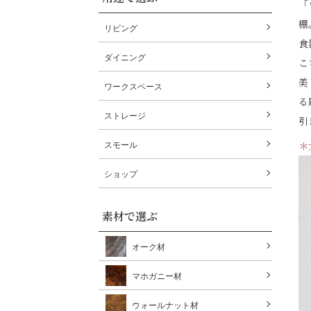
「
棚
リビング
食
ダイニング
こ
美
ワークスペース
る
ストレージ
引
＊
スモール
ショップ
素材で選ぶ
オーク材
マホガニー材
ウォールナット材