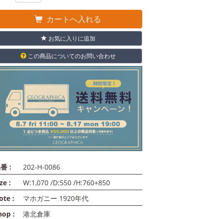
カートへ入れる
お気に入りに追加
この商品についてのお問い合わせ
番 :
202-H-0086
ze :
W:1,070 /D:550 /H:760+850
ote :
マホガニー 1920年代
hop :
港北倉庫