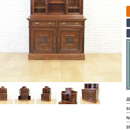
品
Si
N
S