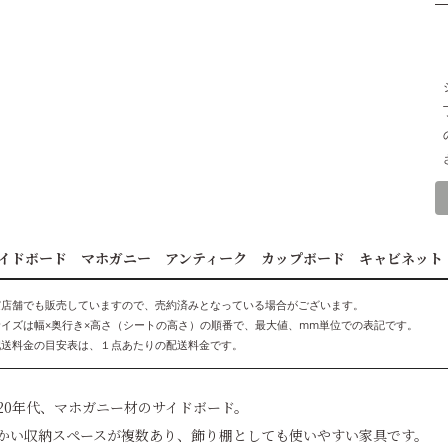
イドボード マホガニー アンティーク カップボード キャビネッ
実店舗でも販売していますので、売約済みとなっている場合がございます。
サイズは幅×奥行き×高さ（シートの高さ）の順番で、最大値、mm単位での表記です。
配送料金の目安表は、１点あたりの配送料金です。
920年代、マホガニー材のサイドボード。
かい収納スペースが複数あり、飾り棚としても使いやすい家具です。