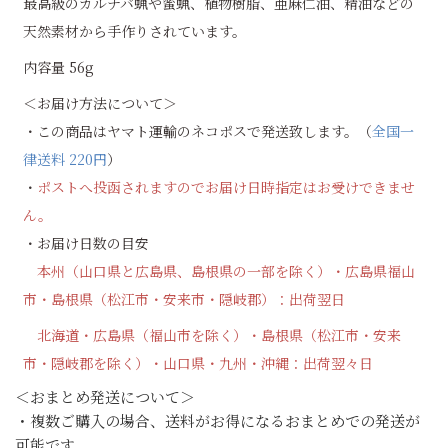
最高級のカルナバ蝋や蜜蝋、植物樹脂、亜麻仁油、精油などの
天然素材から手作りされています。
内容量 56g
＜お届け方法について＞
・この商品はヤマト運輸のネコポスで発送致します。（
全国一
律送料 220円
）
・
ポストへ投函されますのでお届け日時指定はお受けできませ
ん。
・お届け日数の目安
本州（山口県と広島県、島根県の一部を除く）・広島県福山
市・島根県（松江市・安来市・隠岐郡）：出荷翌日
北海道・広島県（福山市を除く）・島根県（松江市・安来
市・隠岐郡を除く）・山口県・九州・沖縄：出荷翌々日
＜おまとめ発送について＞
・複数ご購入の場合、送料がお得になるおまとめでの発送が
可能です。