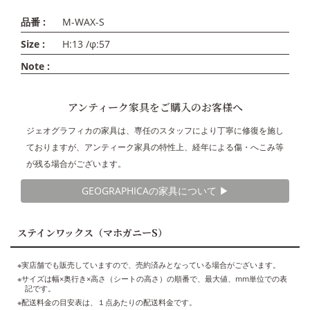
品番 :
M-WAX-S
Size :
H:13 /φ:57
Note :
アンティーク家具をご購入のお客様へ
ジェオグラフィカの家具は、専任のスタッフにより丁寧に修復を施し
ておりますが、アンティーク家具の特性上、経年による傷・へこみ等
が残る場合がございます。
GEOGRAPHICAの家具について ▶︎
ステインワックス（マホガニーS）
※実店舗でも販売していますので、売約済みとなっている場合がございます。
※サイズは幅×奥行き×高さ（シートの高さ）の順番で、最大値、mm単位での表
記です。
※配送料金の目安表は、１点あたりの配送料金です。