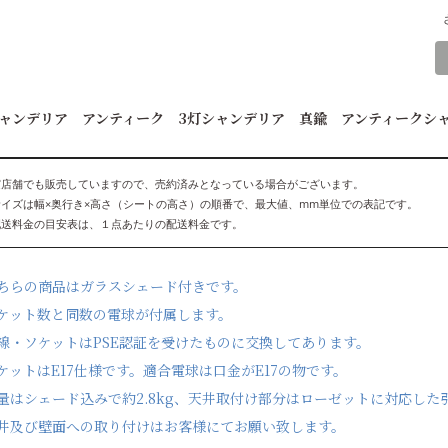
ャンデリア アンティーク 3灯シャンデリア 真鍮 アンティークシ
実店舗でも販売していますので、売約済みとなっている場合がございます。
サイズは幅×奥行き×高さ（シートの高さ）の順番で、最大値、mm単位での表記です。
配送料金の目安表は、１点あたりの配送料金です。
ちらの商品はガラスシェード付きです。
ケット数と同数の電球が付属します。
線・ソケットはPSE認証を受けたものに交換してあります。
ケットはE17仕様です。適合電球は口金がE17の物です。
量はシェード込みで約2.8kg、天井取付け部分はローゼットに対応し
井及び壁面への取り付けはお客様にてお願い致します。