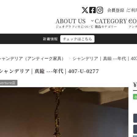
会員登録
ご利
ABOUT US
CATEGORY
C
ジェオグラフィカについて
商品カテゴリー
アン
新着情報
チェックはこちら
シャンデリア（アンティーク家具）
シャンデリア | 真鍮 ---年代 | 407
シャンデリア | 真鍮 ---年代 | 407-U-0277
¥
verture店