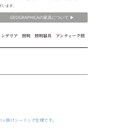
ざいます。
GEOGRAPHICAの家具について ▶︎
ャンデリア 照明 照明器具 アンティーク照
た引っ掛けシーリング仕様です。