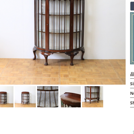
品
Si
N
S