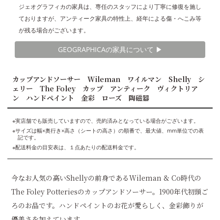
ジェオグラフィカの家具は、専任のスタッフにより丁寧に修復を施し
ておりますが、アンティーク家具の特性上、経年による傷・へこみ等
が残る場合がございます。
GEOGRAPHICAの家具について ▶︎
カップアンドソーサー Wileman ワイルマン Shelly シ
ェリー The Foley カップ アンティーク ヴィクトリア
ン ハンドペイント 金彩 ローズ 陶磁器
※実店舗でも販売していますので、売約済みとなっている場合がございます。
※サイズは幅×奥行き×高さ（シートの高さ）の順番で、最大値、mm単位での表
記です。
※配送料金の目安表は、１点あたりの配送料金です。
今なお人気の高いShellyの前身であるWileman & Co時代の
The Foley Potteriesのカップアンドソーサー。1900年代初頭ご
ろのお品です。ハンドペイントのお花が愛らしく、金彩飾りが
優美さを加えています。