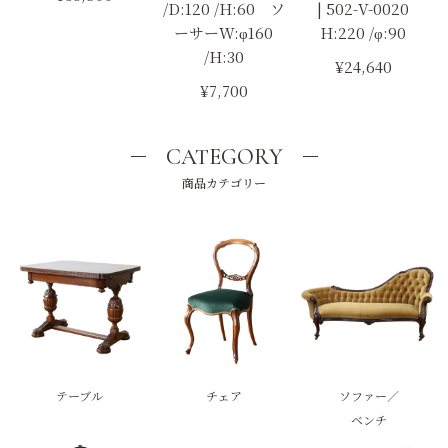
/D:120 /H:60 ソ
| 502-V-0020
ーサーW:φ160
H:220 /φ:90
/H:30
¥24,640
¥7,700
CATEGORY
商品カテゴリー
テーブル
チェア
ソファー／
ベンチ