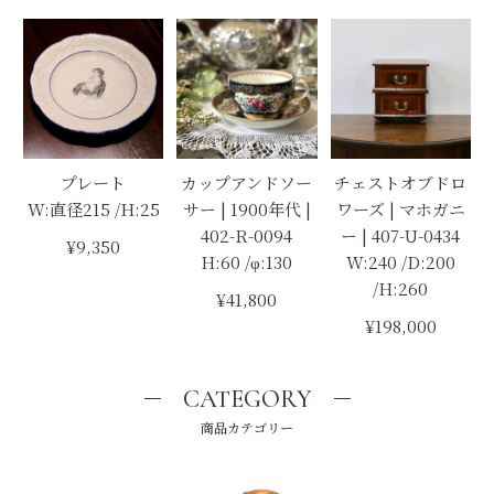
プレート
カップアンドソー
チェストオブドロ
W:直径215 /H:25
サー | 1900年代 |
ワーズ | マホガニ
402-R-0094
ー | 407-U-0434
¥9,350
H:60 /φ:130
W:240 /D:200
/H:260
¥41,800
¥198,000
CATEGORY
商品カテゴリー