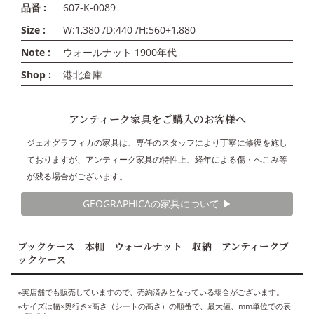
品番 :
607-K-0089
Size :
W:1,380 /D:440 /H:560+1,880
Note :
ウォールナット 1900年代
Shop :
港北倉庫
アンティーク家具をご購入のお客様へ
ジェオグラフィカの家具は、専任のスタッフにより丁寧に修復を施し
ておりますが、アンティーク家具の特性上、経年による傷・へこみ等
が残る場合がございます。
GEOGRAPHICAの家具について ▶︎
ブックケース 本棚 ウォールナット 収納 アンティークブ
ックケース
※実店舗でも販売していますので、売約済みとなっている場合がございます。
※サイズは幅×奥行き×高さ（シートの高さ）の順番で、最大値、mm単位での表