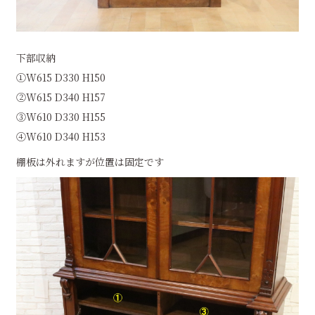
下部収納
①W615 D330 H150
②W615 D340 H157
③W610 D330 H155
④W610 D340 H153
棚板は外れますが位置は固定です