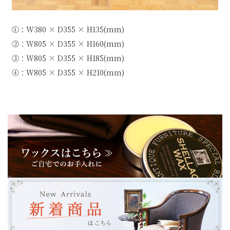
①：W380 × D355 × H135(mm)
②：W805 × D355 × H160(mm)
③：W805 × D355 × H185(mm)
④：W805 × D355 × H210(mm)