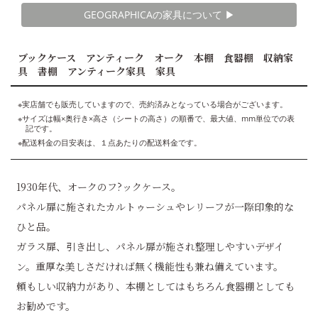
GEOGRAPHICAの家具について ▶︎
ブックケース アンティーク オーク 本棚 食器棚 収納家
具 書棚 アンティーク家具 家具
※実店舗でも販売していますので、売約済みとなっている場合がございます。
※サイズは幅×奥行き×高さ（シートの高さ）の順番で、最大値、mm単位での表
記です。
※配送料金の目安表は、１点あたりの配送料金です。
1930年代、オークのフ?ックケース。
パネル扉に施されたカルトゥーシュやレリーフが一際印象的な
ひと品。
ガラス扉、引き出し、パネル扉が施され整理しやすいデザイ
ン。重厚な美しさだければ無く機能性も兼ね備えています。
頼もしい収納力があり、本棚としてはもちろん食器棚としても
お勧めです。