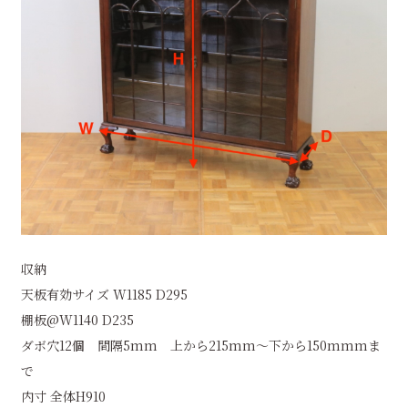
収納
天板有効サイズ W1185 D295
棚板@W1140 D235
ダボ穴12個 間隔5mm 上から215mm～下から150mmmま
で
内寸 全体H910