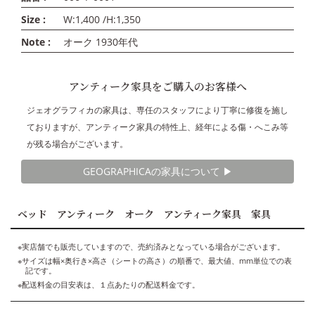
Size :
W:1,400 /H:1,350
Note :
オーク 1930年代
アンティーク家具をご購入のお客様へ
ジェオグラフィカの家具は、専任のスタッフにより丁寧に修復を施し
ておりますが、アンティーク家具の特性上、経年による傷・へこみ等
が残る場合がございます。
GEOGRAPHICAの家具について ▶︎
ベッド アンティーク オーク アンティーク家具 家具
※実店舗でも販売していますので、売約済みとなっている場合がございます。
※サイズは幅×奥行き×高さ（シートの高さ）の順番で、最大値、mm単位での表
記です。
※配送料金の目安表は、１点あたりの配送料金です。