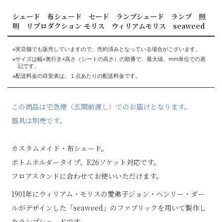
シェード 布シェード セード ランプシェード ランプ 照
明 リプロダクション モリス ウィリアムモリス seaweed
※実店舗でも販売していますので、売約済みとなっている場合がございます。
※サイズは幅×奥行き×高さ（シートの高さ）の順番で、最大値、mm単位での表
記です。
※配送料金の目安表は、１点あたりの配送料金です。
この商品は宅急便（玄関前渡し）でのお届けとなります。
器具は別売です。
カスタムメイド・布シェード。
ボトムホルダータイプ、E26ソケット対応です。
フロアスタンドに合わせてお使いいただけます。
1901年にウィリアム・モリスの愛弟子ジョン・ヘンリー・ダー
ルがデザインした「seaweed」のファブリックを用いて製作し
たランプシェードです。