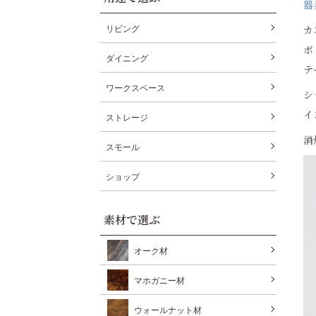
器
カ
リビング
ボ
ダイニング
テ
ワークスペース
シ
イ
ストレージ
消
スモール
ショップ
素材で選ぶ
オーク材
マホガニー材
ウォールナット材