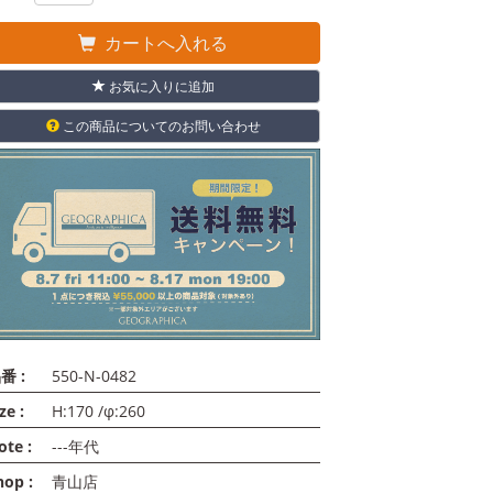
カートへ入れる
お気に入りに追加
この商品についてのお問い合わせ
番 :
550-N-0482
ze :
H:170 /φ:260
ote :
---年代
hop :
青山店