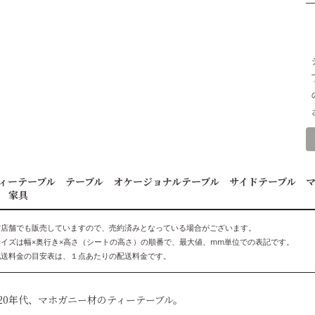
ィーテーブル テーブル オケージョナルテーブル サイドテーブル 
 家具
実店舗でも販売していますので、売約済みとなっている場合がございます。
サイズは幅×奥行き×高さ（シートの高さ）の順番で、最大値、mm単位での表記です。
配送料金の目安表は、１点あたりの配送料金です。
920年代、マホガニー材のティーテーブル。