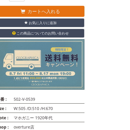
カートへ入れる
お気に入りに追加
この商品についてのお問い合わせ
番 :
502-V-0539
ze :
W:505 /D:510 /H:670
ote :
マホガニー 1920年代
hop :
overture店