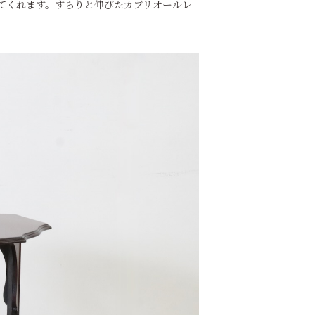
てくれます。すらりと伸びたカブリオールレ
。
。