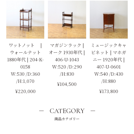
ワットノット |
マガジンラック |
ミュージックキャ
ウォールナット
オーク 1930年代 |
ビネット | マホガ
1880年代 | 204-K-
406-U-1043
ニー 1920年代 |
0158
W:520 /D:290
407-U-0601
W:530 /D:360
/H:830
W:540 /D:430
/H:1,070
/H:880
¥104,500
¥220,000
¥173,800
CATEGORY
商品カテゴリー