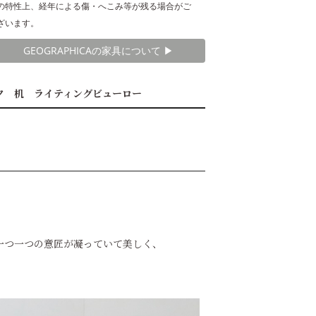
の特性上、経年による傷・へこみ等が残る場合がご
ざいます。
GEOGRAPHICAの家具について ▶︎
ク 机 ライティングビューロー
一つ一つの意匠が凝っていて美しく、