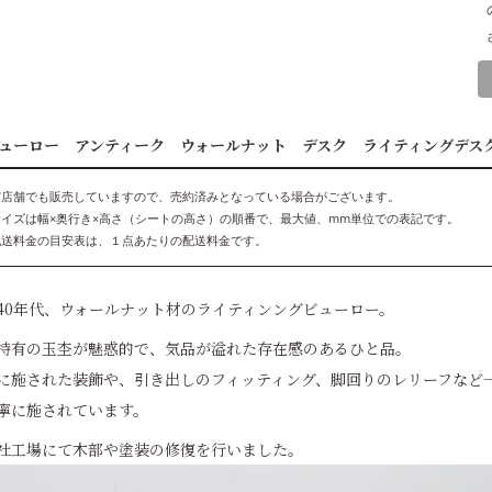
ューロー アンティーク ウォールナット デスク ライティングデス
実店舗でも販売していますので、売約済みとなっている場合がございます。
サイズは幅×奥行き×高さ（シートの高さ）の順番で、最大値、mm単位での表記です。
配送料金の目安表は、１点あたりの配送料金です。
940年代、ウォールナット材のライティンングビューロー。
特有の玉杢が魅惑的で、気品が溢れた存在感のあるひと品。
に施された装飾や、引き出しのフィッティング、脚回りのレリーフなど
寧に施されています。
社工場にて木部や塗装の修復を行いました。