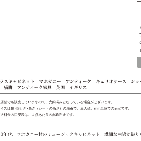
ラスキャビネット マホガニー アンティーク キュリオケース ショ
 猫脚 アンティーク家具 英国 イギリス
実店舗でも販売していますので、売約済みとなっている場合がございます。
サイズは幅×奥行き×高さ（シートの高さ）の順番で、最大値、mm単位での表記です。
配送料金の目安表は、１点あたりの配送料金です。
910年代、マホガニー材のミュージックキャビネット。繊細な曲線が織