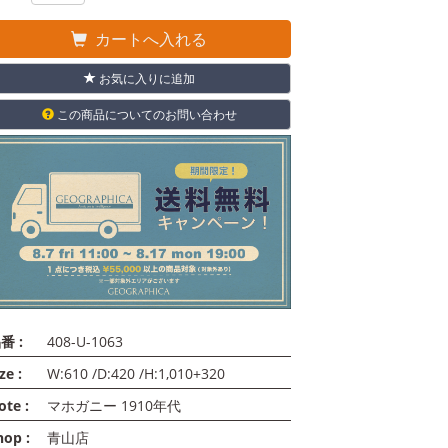
カートへ入れる
お気に入りに追加
この商品についてのお問い合わせ
番 :
408-U-1063
ze :
W:610 /D:420 /H:1,010+320
ote :
マホガニー 1910年代
hop :
青山店