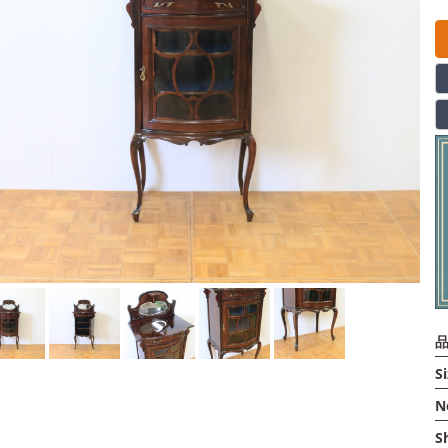
品
Si
N
S