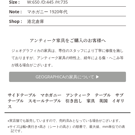
Size :
W:650 /D:445 /H:735
Note :
マホガニー 1920年代
Shop :
港北倉庫
アンティーク家具をご購入のお客様へ
ジェオグラフィカの家具は、専任のスタッフにより丁寧に修復を施し
ておりますが、アンティーク家具の特性上、経年による傷・へこみ等
が残る場合がございます。
GEOGRAPHICAの家具について ▶︎
サイドテーブル マホガニー アンティーク テーブル サブ
テーブル スモールテーブル 引き出し 家具 英国 イギリ
ス
※実店舗でも販売していますので、売約済みとなっている場合がございます。
※サイズは幅×奥行き×高さ（シートの高さ）の順番で、最大値、mm単位での表
記です。