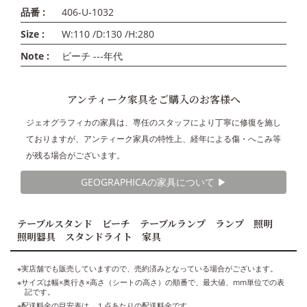
品番 :
406-U-1032
Size :
W:110 /D:130 /H:280
Note :
ビーチ ---年代
アンティーク家具をご購入のお客様へ
ジェオグラフィカの家具は、専任のスタッフにより丁寧に修復を施し
ておりますが、アンティーク家具の特性上、経年による傷・へこみ等
が残る場合がございます。
GEOGRAPHICAの家具について ▶︎
テーブルスタンド ビーチ テーブルランプ ランプ 照明
照明器具 スタンドライト 家具
※実店舗でも販売していますので、売約済みとなっている場合がございます。
※サイズは幅×奥行き×高さ（シートの高さ）の順番で、最大値、mm単位での表
記です。
※配送料金の目安表は、１点あたりの配送料金です。