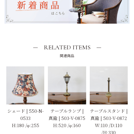
RELATED ITEMS
関連商品
シェード | 550-N-
テーブルランプ |
テーブルスタンド |
0533
真鍮 | 503-V-0875
真鍮 | 503-V-0872
H:180 /φ:255
H:520 /φ:160
W:110 /D:110
/H:330