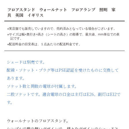
フロアスタンド ウォールナット フロアランプ 照明 家
具 英国 イギリス
※実店舗でも販売していますので、売約済みとなっている場合がございます。
※サイズは幅×奥行き×高さ（シートの高さ）の順番で、最大値、mm単位での表
記です。
※配送料金の目安表は、１点あたりの配送料金です。
シェードは別売です。
配線・ソケット・プラグ等はPSE認証を受けたものに交換して
あります。
ソケット数と同数の電球が付属します。
二股ソケットです。適合電球の口金は主灯はE26、副灯はE12で
す。
ウォールナットのフロアスタンド。
シンプルで癖の無いデザインで、様々なデザインのシェードと