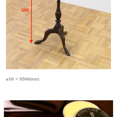
φ310 × H500(mm)