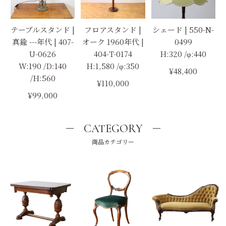
テーブルスタンド |
フロアスタンド |
シェード | 550-N-
真鍮 ---年代 | 407-
オーク 1960年代 |
0499
U-0626
404-T-0174
H:320 /φ:440
W:190 /D:140
H:1,580 /φ:350
¥48,400
/H:560
¥110,000
¥99,000
CATEGORY
商品カテゴリー