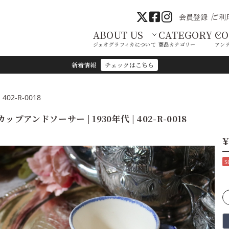
会員登録
ご利
ABOUT US
CATEGORY
C
ジェオグラフィカについて
商品カテゴリー
アン
新着情報
チェックはこちら
02-R-0018
カップアンドソーサー | 1930年代 | 402-R-0018
¥
S