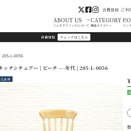
会員登録
ご利
ABOUT US
CATEGORY
C
ジェオグラフィカについて
商品カテゴリー
アン
新着情報
チェックはこちら
05-L-0056
キッチンチェアー | ビーチ ---年代 | 205-L-0056
¥
港北倉庫