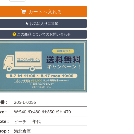
カートへ入れる
お気に入りに追加
この商品についてのお問い合わせ
番 :
205-L-0056
ze :
W:540 /D:480 /H:850 /SH:470
ote :
ビーチ ---年代
hop :
港北倉庫