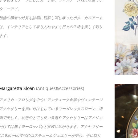
タニーアイ。
植物の構造や外見を詳細に観察し写し取ったボタニカルアート
は、インテリアとして取り入れやすく日々の生活を美しく彩り
ます。
Margaretta Sloan
(Antiques&Accessories)
アメリカ・フロリダを中心にアンティーク食器やヴィンテージ
アクセサリーを買い付けをしているマーガレッタスローン。繊
細で美しく、状態のとても良い食器やアクセサリーはアメリカ
だけでは無くヨーロッパなど多岐に広がります。アクセサリー
は1950〜60年代のコスチュームジュエリーが中心。手に取り