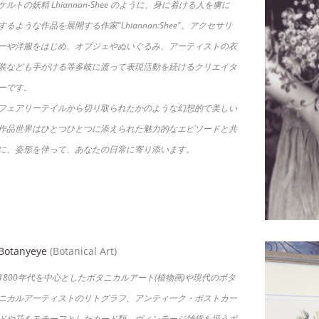
ケルトの妖精 Lhiannan-Shee のように、身に着ける人を虜に
するような作品を展開する作家"Lhiannan:Shee"。アクセサリ
ーや洋服をはじめ、オブジェやぬいぐるみ、アーティストの衣
装なども手がける等多岐に渡って表現活動を続けるクリエイタ
ーです。
フェアリーテイルから切り取られたかのような幻想的で美しい
作品世界はひとつひとつに添えられた魅力的なエピソードと共
に、姿形を伴って、あなたの日常に寄り添います。
Botanyeye
(Botanical Art)
1800年代を中心としたボタニカルアート(植物画)や現代のボタ
ニカルアーティストのリトグラフ、アンティーク・ポストカー
ドや花をモチーフとしたカード類、ヴィンテージ雑貨を扱うボ