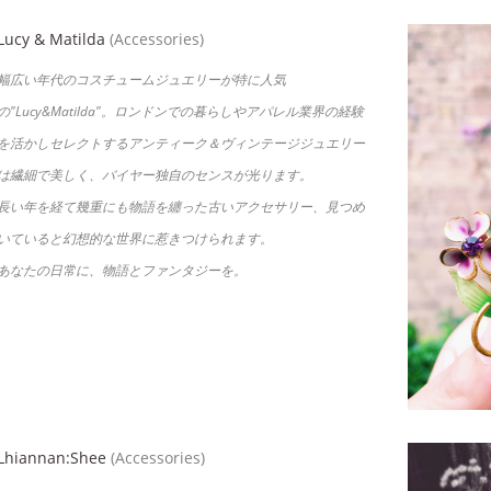
Lucy & Matilda
(Accessories)
幅広い年代のコスチュームジュエリーが特に人気
の"Lucy&Matilda"。ロンドンでの暮らしやアパレル業界の経験
を活かしセレクトするアンティーク＆ヴィンテージジュエリー
は繊細で美しく、バイヤー独自のセンスが光ります。
長い年を経て幾重にも物語を纏った古いアクセサリー、見つめ
いていると幻想的な世界に惹きつけられます。
あなたの日常に、物語とファンタジーを。
Lhiannan:Shee
(Accessories)