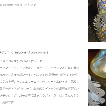
やすい価格で提供しています。
Kotomi Creations
(Accessories)
『過去の時代を思い起こすジュエリー・・・』
ポリマー・クレーで半貴石、ガラス石、クリスタル石等を繋ぎ
合わせ、古代金調ゴールド色のマイカ(雲母)粉で彩色する独自
の手法を用いたジュエリー＆アクセサリーを制作する、英国在
住アーティスト"Kotomi"。歴史的なイメージの豪華なデザイン
を中心に一点一点手作業で造られるジュエリーは、ほとんどが
一点物です。