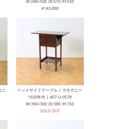
W:240+500 /D:510 /H:520
¥143,000
ガニ
ベッドサイドテーブル | マホガニー
1920年代 | 407-U-0578
W:390+300 /D:380 /H:750
SOLD OUT