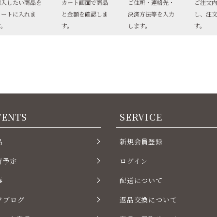
購入したい商品を
カート画面で商品
ご住所・連絡先・
ご注文
カートに入れま
と金額を確認しま
決済方法等を入力
し、注
す。
す。
します。
す。
TENTS
SERVICE
品
新規会員登録
荷予定
ログイン
事
配送について
フブログ
返品交換について