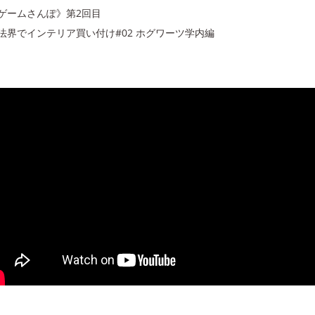
ゲームさんぽ》第2回目
法界でインテリア買い付け#02 ホグワーツ学内編