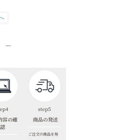
へ
tep4
step5
内容の確
商品の発送
認
ご注文の商品を発