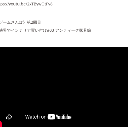
tps://
youtu.be/2xTBywOtPv8
ゲームさんぽ》第2回目
法界でインテリア買い付け#03 アンティーク家具編