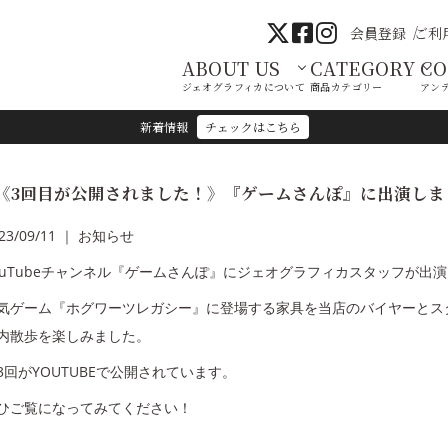
会員登録
ご利
ABOUT US
CATEGORY
C
ジェオグラフィカについて
商品カテゴリー
アン
新着情報
チェックはこちら
《3回目が公開されました！》『ゲームさんぽ』に出演しま
23/09/11 ｜ お知らせ
ouTubeチャンネル『ゲームさんぽ』にジェオグラフィカスタッフが出
気ゲーム『ホグワーツレガシー』に登場する家具を当店のバイヤーとス
内散歩を楽しみました。
3回がYOUTUBEで公開されています。
ひご覧になってみてください！