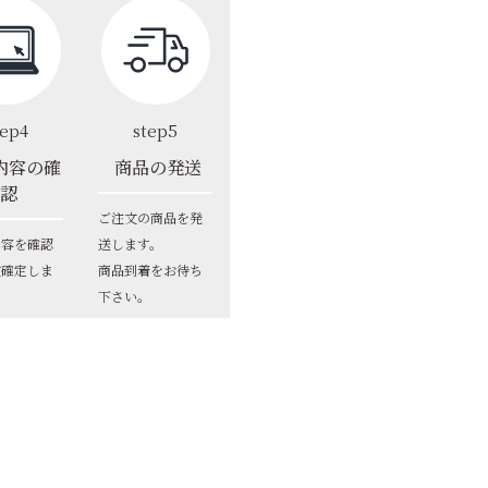
tep4
step5
内容の確
商品の発送
認
ご注文の商品を発
内容を確認
送します。
文確定しま
商品到着をお待ち
下さい。