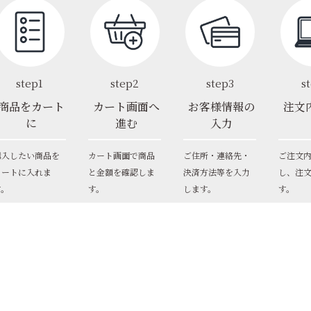
step1
step2
step3
s
商品をカート
カート画面へ
お客様情報の
注文
に
進む
入力
購入したい商品を
カート画面で商品
ご住所・連絡先・
ご注文
カートに入れま
と金額を確認しま
決済方法等を入力
し、注
す。
す。
します。
す。