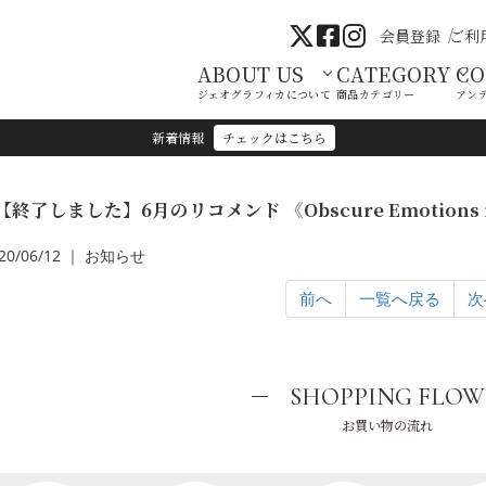
会員登録
ご利
ABOUT US
CATEGORY
C
ジェオグラフィカについて
商品カテゴリー
アン
新着情報
チェックはこちら
【終了しました】6月のリコメンド 《Obscure Emotions i
20/06/12 ｜ お知らせ
前へ
一覧へ戻る
次
SHOPPING FLOW
お買い物の流れ