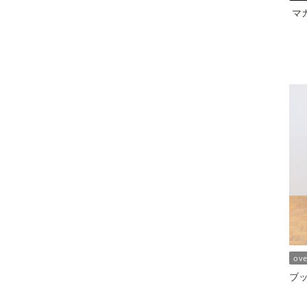
マ
ov
ブッ