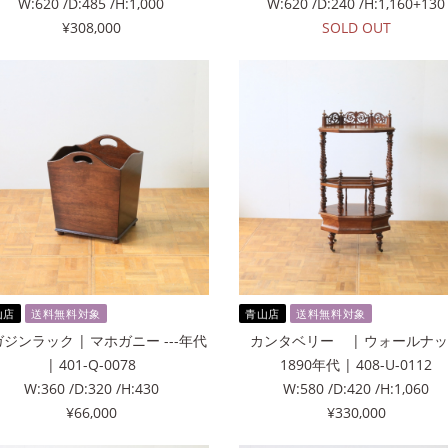
W:620 /D:485 /H:1,000
W:620 /D:240 /H:1,160+130
¥308,000
SOLD OUT
山店
送料無料対象
青山店
送料無料対象
ジンラック | マホガニー ---年代
カンタベリー | ウォールナ
| 401-Q-0078
1890年代 | 408-U-0112
W:360 /D:320 /H:430
W:580 /D:420 /H:1,060
¥66,000
¥330,000