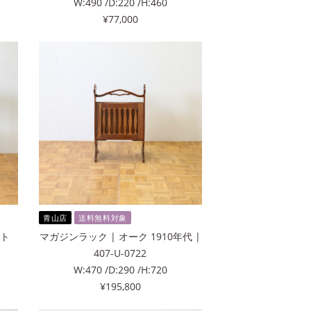
W:490 /D:220 /H:460
¥77,000
青山店
送料無料対象
ット
マガジンラック | オーク 1910年代 |
407-U-0722
W:470 /D:290 /H:720
¥195,800