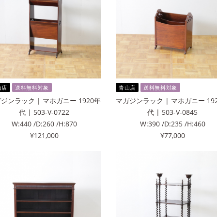
山店
送料無料対象
青山店
送料無料対象
ジンラック | マホガニー 1920年
マガジンラック | マホガニー 19
代 | 503-V-0722
代 | 503-V-0845
W:440 /D:260 /H:870
W:390 /D:235 /H:460
¥121,000
¥77,000