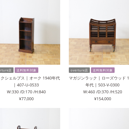
erture店
送料無料対象
overture店
送料無料対象
クシェルブス | オーク 1940年代
マガジンラック | ローズウッド 1
| 407-U-0533
年代 | 503-V-0300
W:330 /D:170 /H:840
W:460 /D:370 /H:520
¥77,000
¥154,000