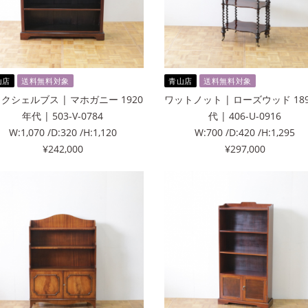
山店
送料無料対象
青山店
送料無料対象
クシェルブス | マホガニー 1920
ワットノット | ローズウッド 18
年代 | 503-V-0784
代 | 406-U-0916
W:1,070 /D:320 /H:1,120
W:700 /D:420 /H:1,295
¥242,000
¥297,000