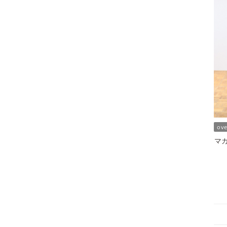
ov
マガ