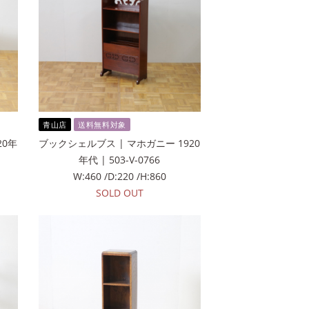
青山店
送料無料対象
20年
ブックシェルブス | マホガニー 1920
年代 | 503-V-0766
W:460 /D:220 /H:860
SOLD OUT