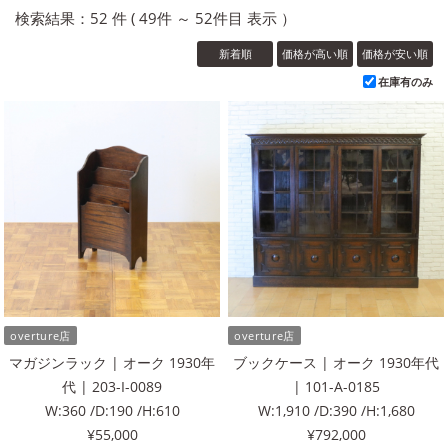
検索結果：52 件 ( 49件 ～ 52件目 表示 ）
新着順
価格が高い順
価格が安い順
在庫有のみ
overture店
overture店
マガジンラック | オーク 1930年
ブックケース | オーク 1930年代
代 | 203-I-0089
| 101-A-0185
W:360 /D:190 /H:610
W:1,910 /D:390 /H:1,680
¥55,000
¥792,000